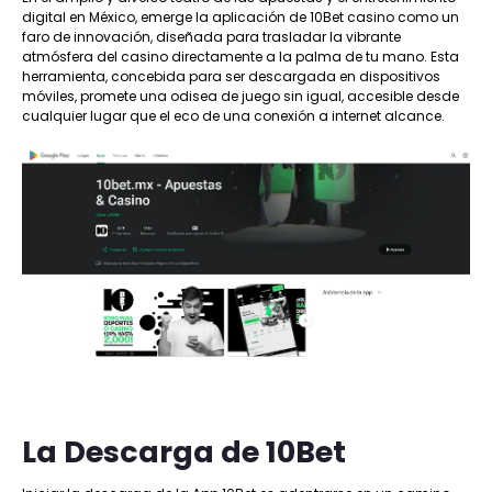
digital en México, emerge la aplicación de 10Bet casino como un
faro de innovación, diseñada para trasladar la vibrante
atmósfera del casino directamente a la palma de tu mano. Esta
herramienta, concebida para ser descargada en dispositivos
móviles, promete una odisea de juego sin igual, accesible desde
cualquier lugar que el eco de una conexión a internet alcance.
La Descarga de 10Bet