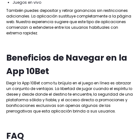
Juegos en vivo
También puedes depositar y retirar ganancias sin restricciones
adicionales. La aplicación sustituye completamente a la página
web. Nuestra experiencia sugiere que este tipo de aplicaciones
comienzan a extenderse entre los usuarios habituales con
extrema rapidez.
Beneficios de Navegar en la
App 10Bet
Elegir la App 10Bet como tu brújula en el juego en línea es abrazar
un conjunto de ventajas. La libertad de jugar cuando el espíritu lo
desee y desde donde el destino te encuentre, la seguridad de una
plataforma sólida y fiable, y el acceso directo a promociones y
bonificaciones exclusivas son apenas algunas de las
prerrogativas que esta aplicación brinda a sus usuarios.
FAQ