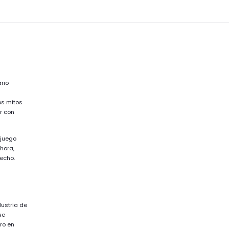
rio
os mitos
r con
 juego
hora,
recho.
ustria de
se
ro en