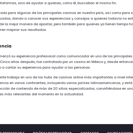
ataformas, sino de ayudar a quienes, como él, buscaban el mismo fin.
ado para algunos de los principales casinos en nuestro país, así como para s
izados, dando a conocer sus experiencias y consejos a quienes todavía no es
de la mejor manera de apostar, pero también para quienes ya tienen tiempo ha
eren mejorar sus resultados.
encia
menzó su experiencia profesional como comunicador en uno de los principale
. Cinco años después, fue contratado por un casino en México y, desde entonce
 a contar su experiencia para ayudar a las personas.
te trabaja en uno de los hubs de casinos online más importantes a nivel inte
ncia en varios continentes, incluyendo varios países latinoamericanos, y está
ección de contenido de más de 20 sitios especializados, convirtiéndose en uno
es más relevantes del momento en la actualidad.