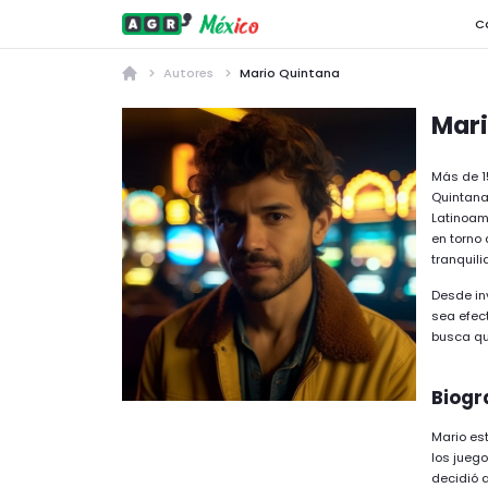
Ca
Autores
Mario Quintana
Mari
Más de 1
Quintana
Latinoam
en torno
tranquil
Desde in
sea efec
busca qu
Biogra
Mario es
los juego
decidió a