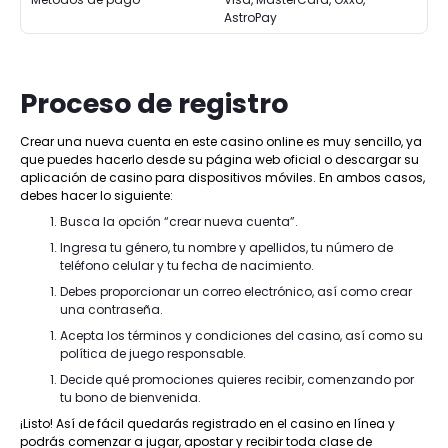
AstroPay
Proceso de registro
Crear una nueva cuenta en este casino online es muy sencillo, ya
que puedes hacerlo desde su página web oficial o descargar su
aplicación de casino para dispositivos móviles. En ambos casos,
debes hacer lo siguiente:
Busca la opción “crear nueva cuenta”.
Ingresa tu género, tu nombre y apellidos, tu número de
teléfono celular y tu fecha de nacimiento.
Debes proporcionar un correo electrónico, así como crear
una contraseña.
Acepta los términos y condiciones del casino, así como su
política de juego responsable.
Decide qué promociones quieres recibir, comenzando por
tu bono de bienvenida.
¡Listo! Así de fácil quedarás registrado en el casino en línea y
podrás comenzar a jugar, apostar y recibir toda clase de