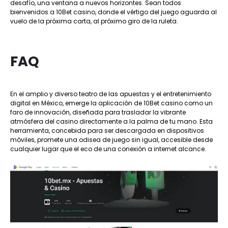
desafío, una ventana a nuevos horizontes. Sean todos
bienvenidos a 10Bet casino, donde el vértigo del juego aguarda al
vuelo de la próxima carta, al próximo giro de la ruleta.
FAQ
En el amplio y diverso teatro de las apuestas y el entretenimiento
digital en México, emerge la aplicación de 10Bet casino como un
faro de innovación, diseñada para trasladar la vibrante
atmósfera del casino directamente a la palma de tu mano. Esta
herramienta, concebida para ser descargada en dispositivos
móviles, promete una odisea de juego sin igual, accesible desde
cualquier lugar que el eco de una conexión a internet alcance.