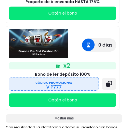
Paquete de bienvenida HASTA 175%
Obtén el bono
0 días
x2
Bono de 1er depósito 100%
CÓDIGO PROMOCIONAL
VIP777
Obtén el bono
Mostrar más
Con regularidad, la plataforma adorna su repertorio con bonos