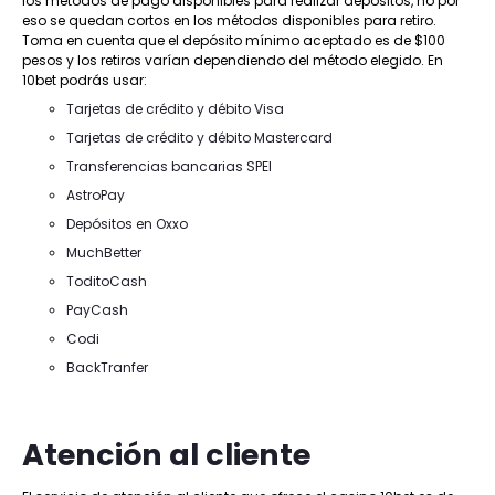
los métodos de pago disponibles para realizar depósitos, no por
eso se quedan cortos en los métodos disponibles para retiro.
Toma en cuenta que el depósito mínimo aceptado es de $100
pesos y los retiros varían dependiendo del método elegido. En
10bet podrás usar:
Tarjetas de crédito y débito Visa
Tarjetas de crédito y débito Mastercard
Transferencias bancarias SPEI
AstroPay
Depósitos en Oxxo
MuchBetter
ToditoCash
PayCash
Codi
BackTranfer
Atención al cliente