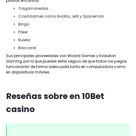
podrás encontrar:
Tragamonedas.
CrashGames como Aviatro, JetX y Spaceman.
Bingo
Póker
Ruleta
Baccarat
Sus principales proveedores son Wizard Games y Evolution
Gaming, por lo que puedes estar seguro de que todos los juegos
funcionarán de forma adecuada tanto en computadora como
en dispositivos móviles.
Reseñas sobre en 10Bet
casino