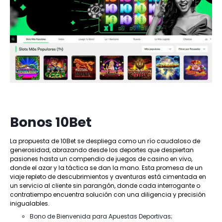
Bonos 10Bet
La propuesta de 10Bet se despliega como un río caudaloso de
generosidad, abrazando desde los deportes que despiertan
pasiones hasta un compendio de juegos de casino en vivo,
donde el azar y la táctica se dan la mano. Esta promesa de un
viaje repleto de descubrimientos y aventuras está cimentada en
un servicio al cliente sin parangón, donde cada interrogante o
contratiempo encuentra solución con una diligencia y precisión
inigualables.
Bono de Bienvenida para Apuestas Deportivas;