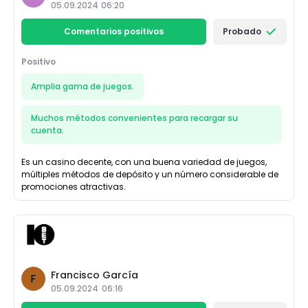
05.09.2024
06:20
Comentarios positivos
Probado
Positivo
Amplia gama de juegos.
Muchos métodos convenientes para recargar su
cuenta.
Es un casino decente, con una buena variedad de juegos,
múltiples métodos de depósito y un número considerable de
promociones atractivas.
Francisco García
F
05.09.2024
06:16