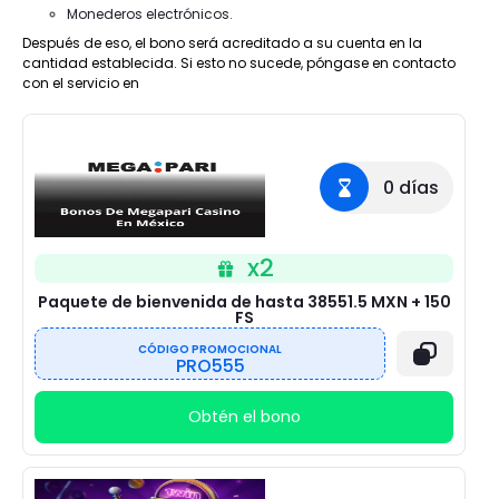
Monederos electrónicos.
Después de eso, el bono será acreditado a su cuenta en la
cantidad establecida. Si esto no sucede, póngase en contacto
con el servicio en
0 días
x2
Paquete de bienvenida de hasta 38551.5 MXN + 150
FS
CÓDIGO PROMOCIONAL
PRO555
Obtén el bono