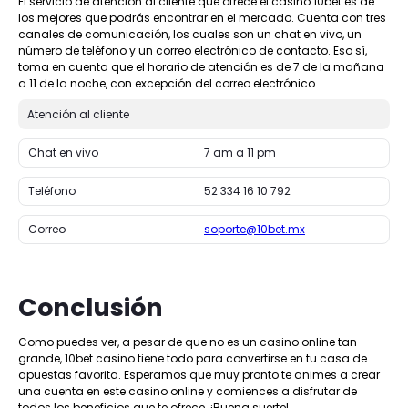
El servicio de atención al cliente que ofrece el casino 10bet es de
los mejores que podrás encontrar en el mercado. Cuenta con tres
canales de comunicación, los cuales son un chat en vivo, un
número de teléfono y un correo electrónico de contacto. Eso sí,
toma en cuenta que el horario de atención es de 7 de la mañana
a 11 de la noche, con excepción del correo electrónico.
Atención al cliente
Chat en vivo
7 am a 11 pm
Teléfono
52 334 16 10 792
Correo
soporte@10bet.mx
Conclusión
Como puedes ver, a pesar de que no es un casino online tan
grande, 10bet casino tiene todo para convertirse en tu casa de
apuestas favorita. Esperamos que muy pronto te animes a crear
una cuenta en este casino online y comiences a disfrutar de
todos los beneficios que te ofrece. ¡Buena suerte!