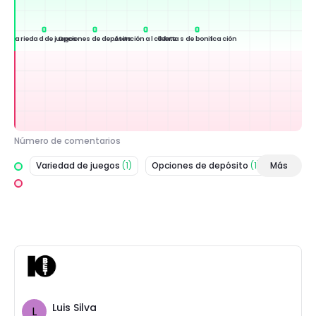
Variedad de juegos
Opciones de depósito
Atención al cliente
Ofertas de bonificación
Número de comentarios
Más
Variedad de juegos
(1)
Opciones de depósito
(1)
Atención al cliente
(1)
Ofertas de bonificación
(1)
Luis Silva
L