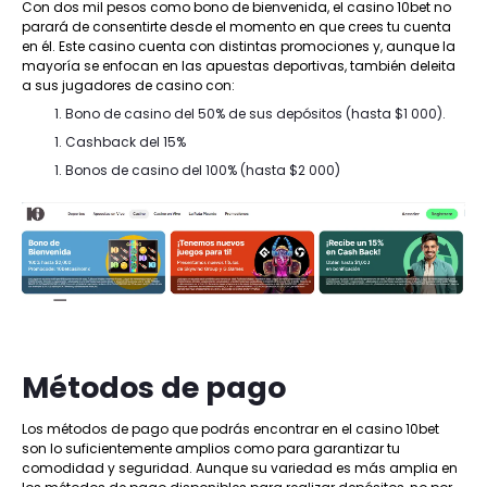
Con dos mil pesos como bono de bienvenida, el casino 10bet no
parará de consentirte desde el momento en que crees tu cuenta
en él. Este casino cuenta con distintas promociones y, aunque la
mayoría se enfocan en las apuestas deportivas, también deleita
a sus jugadores de casino con:
Bono de casino del 50% de sus depósitos (hasta $1 000).
Cashback del 15%
Bonos de casino del 100% (hasta $2 000)
Métodos de pago
Los métodos de pago que podrás encontrar en el casino 10bet
son lo suficientemente amplios como para garantizar tu
comodidad y seguridad. Aunque su variedad es más amplia en