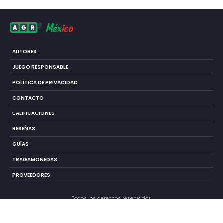
AUTORES
JUEGO RESPONSABLE
POLÍTICA DE PRIVACIDAD
CONTACTO
СALIFICACIONES
RESEÑAS
GUÍAS
TRAGAMONEDAS
PROVEEDORES
Todos los derechos reservados
Juega responsablemente. Debes ser mayor de 18 años para usar este sitio. 18+