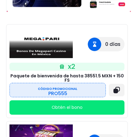
0 días
x2
Paquete de bienvenida de hasta 38551.5 MXN + 150
FS
CÓDIGO PROMOCIONAL
PRO555
Obtén el bono