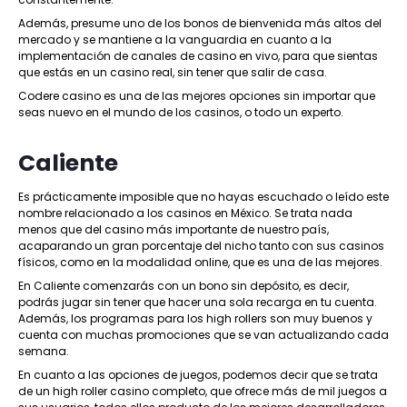
Además, presume uno de los bonos de bienvenida más altos del
mercado y se mantiene a la vanguardia en cuanto a la
implementación de canales de casino en vivo, para que sientas
que estás en un casino real, sin tener que salir de casa.
Codere casino es una de las mejores opciones sin importar que
seas nuevo en el mundo de los casinos, o todo un experto.
Caliente
Es prácticamente imposible que no hayas escuchado o leído este
nombre relacionado a los casinos en México. Se trata nada
menos que del casino más importante de nuestro país,
acaparando un gran porcentaje del nicho tanto con sus casinos
físicos, como en la modalidad online, que es una de las mejores.
En Caliente comenzarás con un bono sin depósito, es decir,
podrás jugar sin tener que hacer una sola recarga en tu cuenta.
Además, los programas para los high rollers son muy buenos y
cuenta con muchas promociones que se van actualizando cada
semana.
En cuanto a las opciones de juegos, podemos decir que se trata
de un high roller casino completo, que ofrece más de mil juegos a