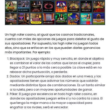
Un high roller casino, al igual que los casinos tradicionales,
cuenta con miles de opciones de juegos para deleitar el gusto de
sus apostadores. Por supuesto, los high roller no juegan todos
ellos, sino que se enfocan en los que pueden darles ganancias
más importantes. Por ejemplo:
Blackjack: Un juego rápido y muy sencillo, en donde el objetivo
es combinar el valor de las cartas que lanza el crupier, para
llegar a 21 puntos o lo más cerca posible. La clave está en no
rebasar dicha puntuación, o perderás.
Dados: Un participante arroja dos dados en una mesa, y los
apostadores tienen que adivinar los números que saldrán
mediante distintos tipos de combinaciones. Es un tanto similar
a la ruleta, pero con mayores oportunidades de ganar.
Póker: El juego por excelencia en todo high roller casino, en
donde los apostadores juegan entre sí y no contra la casa. El
que tenga la mejor mano o la mayor capacidad para
engañar a los rivales, será el vencedor.