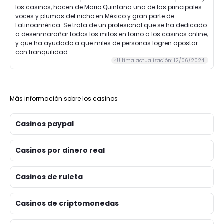
los casinos, hacen de Mario Quintana una de las principales
voces y plumas del nicho en México y gran parte de
Latinoamérica. Se trata de un profesional que se ha dedicado
a desenmarañar todos los mitos en torno a los casinos online,
y que ha ayudado a que miles de personas logren apostar
con tranquilidad.
Ultima actualización: 12/06/2024
Más información sobre los casinos
Casinos paypal
Casinos por dinero real
Casinos de ruleta
Casinos de criptomonedas