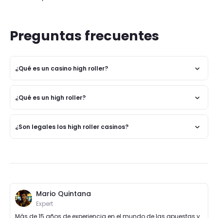
Preguntas frecuentes
¿Qué es un casino high roller?
Se trata de un casino convencional, que cuenta con
¿Qué es un high roller?
secciones especiales para los apostadores de alto
rango, a quienes les dan grandes beneficios por seguir
Se entiende por high roller al apostador que, además
apostando con ellos.
¿Son legales los high roller casinos?
de dedicar una gran cantidad de tiempo a las
apuestas del casino, también lo hace haciendo
Sí, mientras el casino en cuestión cuente con licencias
apuestas de alto monto, con la posibilidad de generar
de operación, ya sea de la SEGOB o de organismos
ganancias de gran envergadura.
internacionales, son legales en México.
Mario Quintana
Expert
Más de 15 años de experiencia en el mundo de las apuestas y