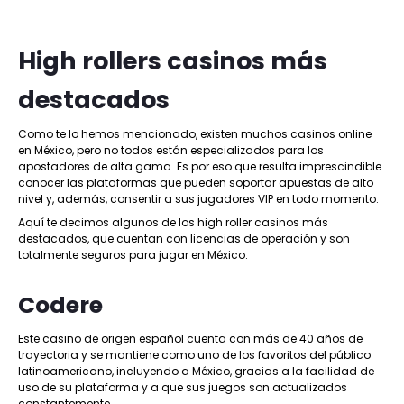
High rollers casinos más
destacados
Como te lo hemos mencionado, existen muchos casinos online
en México, pero no todos están especializados para los
apostadores de alta gama. Es por eso que resulta imprescindible
conocer las plataformas que pueden soportar apuestas de alto
nivel y, además, consentir a sus jugadores VIP en todo momento.
Aquí te decimos algunos de los high roller casinos más
destacados, que cuentan con licencias de operación y son
totalmente seguros para jugar en México:
Codere
Este casino de origen español cuenta con más de 40 años de
trayectoria y se mantiene como uno de los favoritos del público
latinoamericano, incluyendo a México, gracias a la facilidad de
uso de su plataforma y a que sus juegos son actualizados
constantemente.