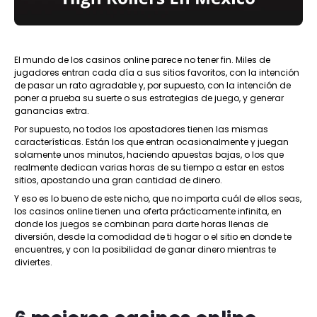
El mundo de los casinos online parece no tener fin. Miles de
jugadores entran cada día a sus sitios favoritos, con la intención
de pasar un rato agradable y, por supuesto, con la intención de
poner a prueba su suerte o sus estrategias de juego, y generar
ganancias extra.
Por supuesto, no todos los apostadores tienen las mismas
características. Están los que entran ocasionalmente y juegan
solamente unos minutos, haciendo apuestas bajas, o los que
realmente dedican varias horas de su tiempo a estar en estos
sitios, apostando una gran cantidad de dinero.
Y eso es lo bueno de este nicho, que no importa cuál de ellos seas,
los casinos online tienen una oferta prácticamente infinita, en
donde los juegos se combinan para darte horas llenas de
diversión, desde la comodidad de ti hogar o el sitio en donde te
encuentres, y con la posibilidad de ganar dinero mientras te
diviertes.