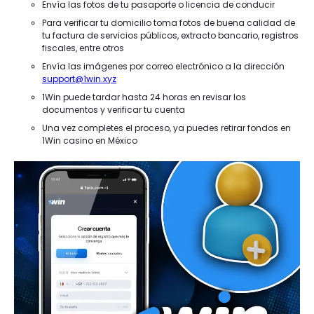
Envía las fotos de tu pasaporte o licencia de conducir
Para verificar tu domicilio toma fotos de buena calidad de
tu factura de servicios públicos, extracto bancario, registros
fiscales, entre otros
Envía las imágenes por correo electrónico a la dirección
support@1win.xyz
1Win puede tardar hasta 24 horas en revisar los
documentos y verificar tu cuenta
Una vez completes el proceso, ya puedes retirar fondos en
1Win casino en México