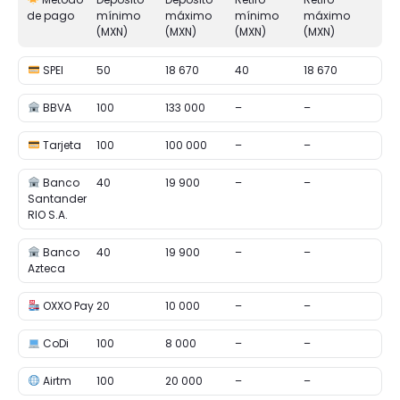
de pago
mínimo
máximo
mínimo
máximo
(MXN)
(MXN)
(MXN)
(MXN)
SPEI
50
18 670
40
18 670
BBVA
100
133 000
–
–
Tarjeta
100
100 000
–
–
Banco
40
19 900
–
–
Santander
RIO S.A.
Banco
40
19 900
–
–
Azteca
OXXO Pay
20
10 000
–
–
CoDi
100
8 000
–
–
Airtm
100
20 000
–
–