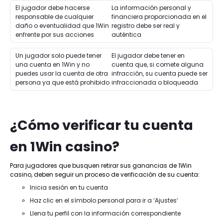
El jugador debe hacerse
La información personal y
responsable de cualquier
financiera proporcionada en el
daño o eventualidad que 1Win
registro debe ser real y
enfrente por sus acciones
auténtica
Un jugador solo puede tener
El jugador debe tener en
una cuenta en 1Win y no
cuenta que, si comete alguna
puedes usar la cuenta de otra
infracción, su cuenta puede ser
persona ya que está prohibido
infraccionada o bloqueada
¿Cómo verificar tu cuenta
en 1Win casino?
Para jugadores que busquen retirar sus ganancias de 1Win
casino, deben seguir un proceso de verificación de su cuenta:
Inicia sesión en tu cuenta
Haz clic en el símbolo personal para ir a ‘Ajustes’
Llena tu perfil con la información correspondiente