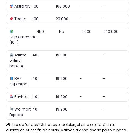
AstroPay
100
160 000
–
–
Todito
100
20 000
–
–
450
No
2 000
240 000
Criptomoneda
(10+)
Afirme
40
19 900
–
–
online
banking
BAZ
40
19 900
–
–
SuperApp
PayNet
40
19 900
–
–
Walmart
40
19 900
–
–
Express
¿Retiro de fondos? Si haces todo bien, el dinero estará en tu
cuenta en cuestión de horas. Vamos a desglosarlo paso a paso.