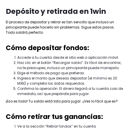
Depósito y retirada en 1win
El proceso de depositar y retirar es tan sencillo que incluso un
principiante puede hacerlo sin problemas. Sigue estos pasos.
Todo saldrá perfecto.
Cómo depositar fondos:
Accede a tu cuenta desde el sitio web o aplicación móvil.
Haz clic en el botón “Recargar saldo”. Es fácil de encontrar,
no te preocupes, incluso un principiante puede manejarlo.
Elige el método de pago que prefieras.
Ingresa el monto que deseas depositar (el mínimo es 20
MXN) y completa los datos requeridos.
Confirma la operación. El dinero llegará a tu cuenta casi de
inmediato, así que prepárate para jugar.
¡Eso es todo! Tu saldo está listo para jugar. ¿Ves lo fácil que es?
Cómo retirar tus ganancias:
Ve a la sección “Retirar fondos” en tu cuenta.