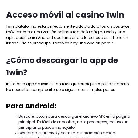
Acceso móvil al casino 1win
1win plataforma está perfectamente adaptada a los dispositivos
móviles: existe una versión optimizada de la página web y una
aplicación para Android que funciona a la perfección. ¿Tiene un
iPhone? No se preocupe. También hay una opción para ti.
¿Cómo descargar la app de
1win?
Instalar la app de 1win es tan fácil que cualquiera puede hacerlo.
No necesitas complicarte, sólo sigue estos simples pasos.
Para Android:
Busca el botón para descargar el archivo APK en la página
principal. Es fácil de encontrar, no te preocupes, incluso un
principiante puede manejarlo.
Descarga el archivo y permite la instalación desde