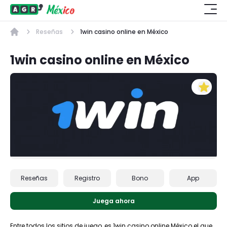
Reseñas
1win casino online en México
1win casino online en México
Reseñas
Registro
Bono
App
Juega ahora
Entre todos los sitios de juego, es 1win casino online México el que