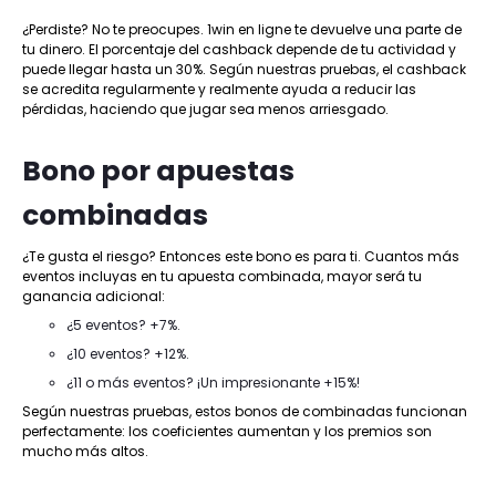
¿Perdiste? No te preocupes. 1win en ligne te devuelve una parte de
tu dinero. El porcentaje del cashback depende de tu actividad y
puede llegar hasta un 30%. Según nuestras pruebas, el cashback
se acredita regularmente y realmente ayuda a reducir las
pérdidas, haciendo que jugar sea menos arriesgado.
Bono por apuestas
combinadas
¿Te gusta el riesgo? Entonces este bono es para ti. Cuantos más
eventos incluyas en tu apuesta combinada, mayor será tu
ganancia adicional:
¿5 eventos? +7%.
¿10 eventos? +12%.
¿11 o más eventos? ¡Un impresionante +15%!
Según nuestras pruebas, estos bonos de combinadas funcionan
perfectamente: los coeficientes aumentan y los premios son
mucho más altos.