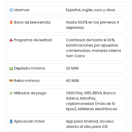
Idiomas
Español, inglés, ruso y otros
Bono de bienvenida
Hasta 500% en los primeros 4
depósitos
Programa de lealtad
Cashback de hasta el 30%,
bonificaciones por apuestas
combinadas, moneda interna
1win Coins
Depósito mínimo
20 MXN
Retiro mínimo
40 MXN
Métodos de pago
OXXO Pay, SPEI, BBVA, Banco
Azteca, AstroPay,
criptomonedas (más de 10
tipos), billeteras electrónicas
Aplicación móvil
App para Android, acceso
directo al sitio para iOS