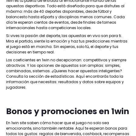
1win es tu puerta de entrada al emocionante mundo de las
apuestas deportivas. Todo está diseñado para que disfrutes al
máximo: más de 40 deportes disponibles, desde fútbol y
baloncesto hasta eSports y disciplinas menos comunes. Cada
día te esperan cientos de eventos, desde finales de torneos
internacionales hasta competiciones locales.
Si vives la pasión del deporte, las apuestas en vivo son para ti.
Mira el partido, siente la emoción y haz tus predicciones mientras
el juego está en marcha. Sin esperas, solo tú, el deporte y tus
decisiones en tiempo real.
Los coeficientes en 1win no decepcionan: competitivos y siempre
atractivos. Y las opciones de apuestas son amplias: simples,
combinadas, sistemas. ¿Quieres hacer apuestas inteligentes?
Consulta la sección de estadísticas. Aquí encontrarás toda la
información que necesitas: resultados y datos sobre equipos y
jugadores.
Bonos y promociones en 1win
En
1win site
saben cómo hacer que el juego no solo sea
emocionante, sino también rentable. Aquí te esperan bonos para
todos los gustos: regalos de bienvenida, cashback, recompensas