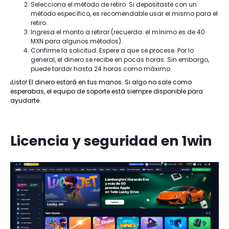
Selecciona el método de retiro. Si depositaste con un
método específico, es recomendable usar el mismo para el
retiro.
Ingresa el monto a retirar (recuerda: el mínimo es de 40
MXN para algunos métodos).
Confirme la solicitud. Espere a que se procese. Por lo
general, el dinero se recibe en pocas horas. Sin embargo,
puede tardar hasta 24 horas como máximo.
¡Listo! El dinero estará en tus manos. Si algo no sale como
esperabas, el equipo de soporte está siempre disponible para
ayudarte.
Licencia y seguridad en 1win