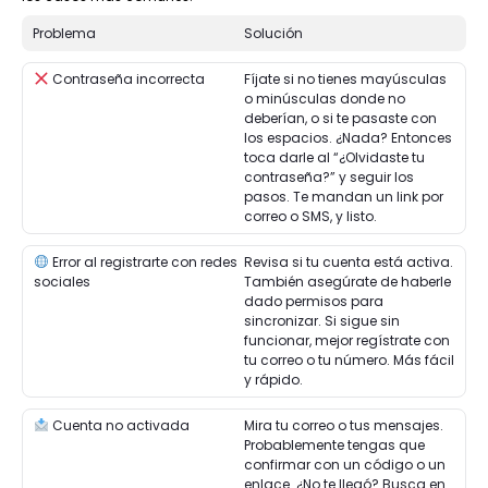
Problema
Solución
Contraseña incorrecta
Fíjate si no tienes mayúsculas
o minúsculas donde no
deberían, o si te pasaste con
los espacios. ¿Nada? Entonces
toca darle al “¿Olvidaste tu
contraseña?” y seguir los
pasos. Te mandan un link por
correo o SMS, y listo.
Error al registrarte con redes
Revisa si tu cuenta está activa.
sociales
También asegúrate de haberle
dado permisos para
sincronizar. Si sigue sin
funcionar, mejor regístrate con
tu correo o tu número. Más fácil
y rápido.
Cuenta no activada
Mira tu correo o tus mensajes.
Probablemente tengas que
confirmar con un código o un
enlace. ¿No te llegó? Busca en