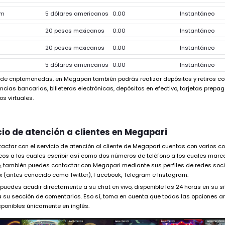
um
5 dólares americanos
0.00
Instantáneo
20 pesos mexicanos
0.00
Instantáneo
20 pesos mexicanos
0.00
Instantáneo
5 dólares americanos
0.00
Instantáneo
e criptomonedas, en Megapari también podrás realizar depósitos y retiros co
ncias bancarias, billeteras electrónicas, depósitos en efectivo, tarjetas prepa
s virtuales.
cio de atención a clientes en Megapari
actar con el servicio de atención al cliente de Megapari cuentas con varios co
cos a los cuales escribir así como dos números de teléfono a los cuales marca
, también puedes contactar con Megapari mediante sus perfiles de redes soci
 x (antes conocido como Twitter), Facebook, Telegram e Instagram.
uedes acudir directamente a su chat en vivo, disponible las 24 horas en su si
 a su sección de comentarios. Eso sí, toma en cuenta que todas las opciones an
sponibles únicamente en inglés.