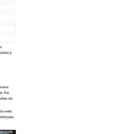
n
gadas y
rreos
r. Por
ales en
tio web
teriores