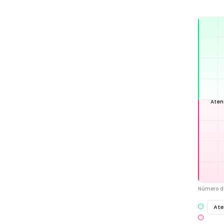
Atenc
Número d
Ate