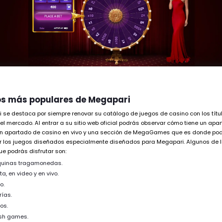
s más populares de Megapari
 se destaca por siempre renovar su catálogo de juegos de casino con los tít
l mercado. Al entrar a su sitio web oficial podrás observar cómo tiene un apa
un apartado de casino en vivo y una sección de MegaGames que es donde po
r los juegos diseñados especialmente diseñados para Megapari. Algunos de 
e podrás disfrutar son:
uinas tragamonedas.
ta, en video y en vivo.
o.
rías.
os.
sh games.