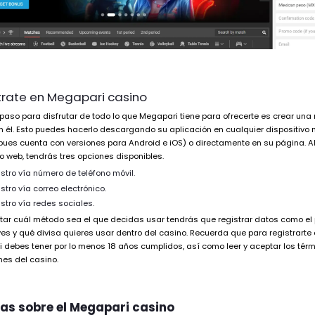
trate en Megapari casino
 paso para disfrutar de todo lo que Megapari tiene para ofrecerte es crear una
n él. Esto puedes hacerlo descargando su aplicación en cualquier dispositivo 
pues cuenta con versiones para Android e iOS) o directamente en su página. Al
io web, tendrás tres opciones disponibles.
stro vía número de teléfono móvil.
stro vía correo electrónico.
stro vía redes sociales.
rtar cuál método sea el que decidas usar tendrás que registrar datos como el
ves y qué divisa quieres usar dentro del casino. Recuerda que para registrarte
 debes tener por lo menos 18 años cumplidos, así como leer y aceptar los térm
nes del casino.
as sobre el Megapari casino