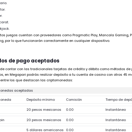
ario.
tor.
r.
arat.
kjack.
tos juegos cuentan con proveedores como Pragmatic Play, Mancala Gaming, P
, por lo que funcionarán correctamente en cualquier dispositivo.
os de pago aceptados
e contar con las tradicionales tarjetas de crédito y débito como métodos de
s, en Megapari podrás realizar depósito a tu cuenta de casino con otros 45 
 entre los que destacan las criptomonedas:
monedas aceptadas
moneda
Depósito mínimo
Comisión
Tiempo de depó
20 pesos mexicanos
0.00
Instantáneo
oin
20 pesos mexicanos
0.00
Instantáneo
5 dólares americanos
0.00
Instantáneo