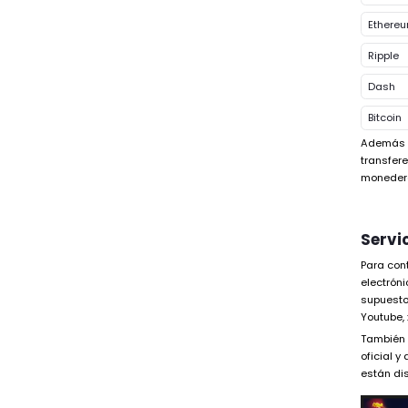
Ethere
Ripple
Dash
Bitcoin
Además d
transfere
monedero
Servi
Para cont
electróni
supuesto
Youtube,
También p
oficial y
están di