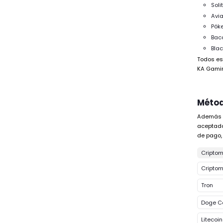
Solit
Avia
Póke
Bacc
Blac
Todos es
KA Gaming
Métod
Además d
aceptado
de pago,
Cripto
Cripto
Tron
Doge C
Litecoin