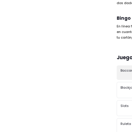
dos dado
Bingo
En línea 
en cuant
tu cartó
Juego
Bacca
Blackj
Slots
Ruleta