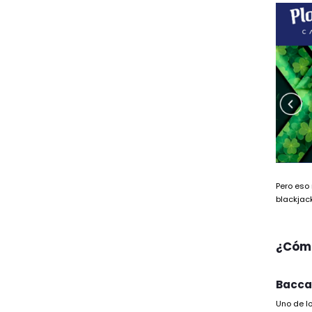
Pero eso
blackjack,
¿Cómo
Bacca
Uno de l