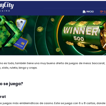
 no es todo, también tiene una muy buena oferta de juegos de mesa: baccarat,
 slots, ruleta, bingo y craps.
 se juega?
rat
os juegos más emblemáticos de casino. Este se juega con 6 u 8 cartas, donde 