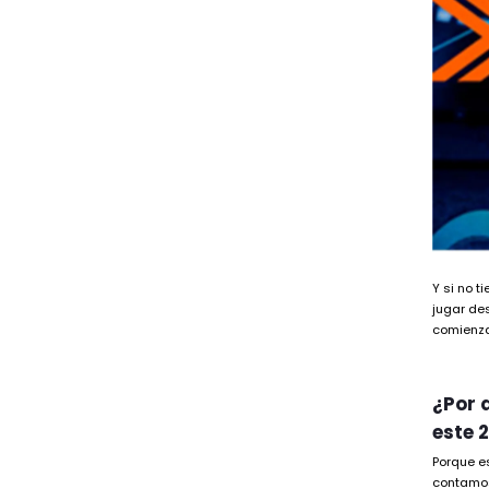
Y si no 
jugar des
comienza 
¿Por 
este 
Porque es
contamos