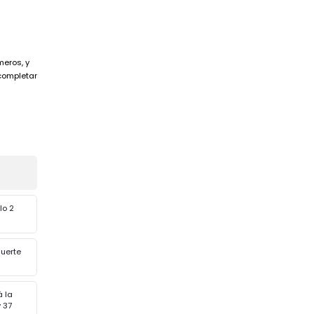
meros, y
completar
lo 2
uerte
 la
 37