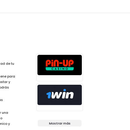
dad de tu
iene para
star y
podrás
ás
r una
mo
Mostrar más
nico y