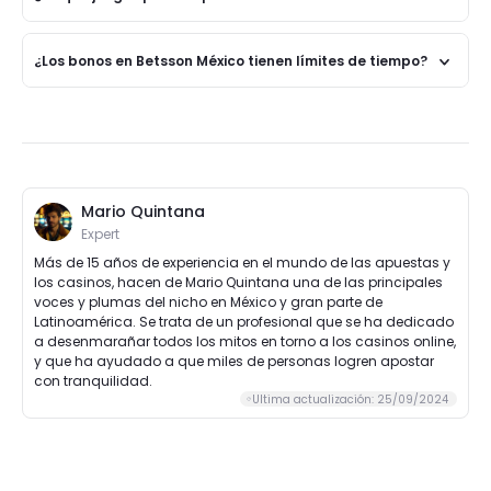
mediante diversos métodos de pago como tarjetas de
débito y crédito Visa o Mastercard, transferencias
Betsson México ofrece una amplia selección de juegos
bancarias, depósitos en efectivo en comercios como
¿Los bonos en Betsson México tienen límites de tiempo?
como tragamonedas, blackjack, póker, ruleta e incluso
Oxxo y 7Eleven, entre otros. Todos son convenientes y
apuestas deportivas. Escoge la que mejor se adapte a
seguros y te permitirán aprovechar los bonos
Depende del bono en cuestión, sin embargo, el bono
lo que estás buscando y no olvides leer las reglas.
ofrecidos.
de bienvenida para casino sí tiene un plazo
establecido. Cuando te registras, tienes 30 días para
reclamarlo o si ya lo hiciste, tienes 14 días para cumplir
con los términos y condiciones y poder retirarlo.
Mario Quintana
Expert
Más de 15 años de experiencia en el mundo de las apuestas y
los casinos, hacen de Mario Quintana una de las principales
voces y plumas del nicho en México y gran parte de
Latinoamérica. Se trata de un profesional que se ha dedicado
a desenmarañar todos los mitos en torno a los casinos online,
y que ha ayudado a que miles de personas logren apostar
con tranquilidad.
Ultima actualización: 25/09/2024