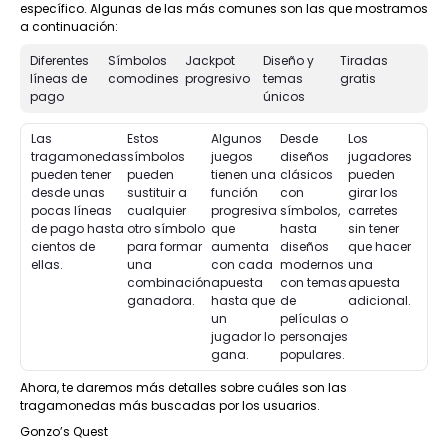
específico. Algunas de las más comunes son las que mostramos
a continuación:
Diferentes
Símbolos
Jackpot
Diseño y
Tiradas
líneas de
comodines
progresivo
temas
gratis
pago
únicos
Las
Estos
Algunos
Desde
Los
tragamonedas
símbolos
juegos
diseños
jugadores
pueden tener
pueden
tienen una
clásicos
pueden
desde unas
sustituir a
función
con
girar los
pocas líneas
cualquier
progresiva
símbolos,
carretes
de pago hasta
otro símbolo
que
hasta
sin tener
cientos de
para formar
aumenta
diseños
que hacer
ellas.
una
con cada
modernos
una
combinación
apuesta
con temas
apuesta
ganadora.
hasta que
de
adicional.
un
películas o
jugador lo
personajes
gana.
populares.
Ahora, te daremos más detalles sobre cuáles son las
tragamonedas más buscadas por los usuarios.
Gonzo’s Quest