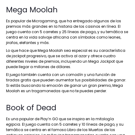
Mega Moolah
Es popular de Microgaming, que ha entregado algunos de los
premios más grandes en la historia de los casinos en línea. El
juego cuenta con 5 carretes y 25 líneas de pago, y su temática se
centra en la vida salvaje africana con símbolos como leones,
jirafas, elefantes y más.
Lo que hace que Mega Moolah sea especial es su característica
de jackpot progresivo, que se activa al azar y ofrece cuatro
diferentes niveles de premios, incluyendo un Mega Jackpot que
puede llegar a millones de dólares.
El juego también cuenta con un comodín y una función de
tiradas gratis que pueden aumentar tus posibilidades de ganar.
Si estás buscando la emoción de ganar un gran premio, Mega
Moolah es un tragamonedas que no te puedes perder.
Book of Dead
Es una popular de Play’n GO que se inspira en la mitología
egipcia. El juego cuenta con 5 carretes y 10 líneas de pago, y su
temática se centra en el famoso Libro de los Muertos de los