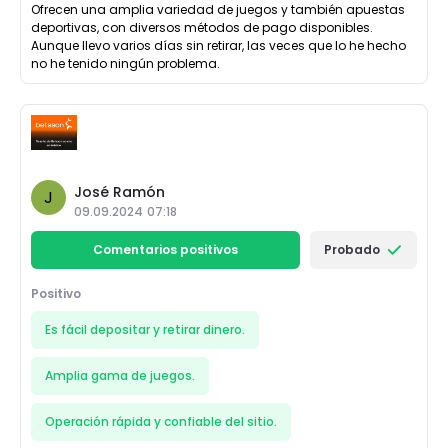
Ofrecen una amplia variedad de juegos y también apuestas
deportivas, con diversos métodos de pago disponibles.
Aunque llevo varios días sin retirar, las veces que lo he hecho
no he tenido ningún problema.
José Ramón
J
09.09.2024
07:18
Comentarios positivos
Probado
Positivo
Es fácil depositar y retirar dinero.
Amplia gama de juegos.
Operación rápida y confiable del sitio.