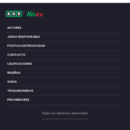
AUTORES
JUEGO RESPONSABLE
POLÍTICA DE PRIVACIDAD
CONTACTO
СALIFICACIONES
RESEÑAS
GUÍAS
TRAGAMONEDAS
PROVEEDORES
Todos los derechos reservados
Juega responsablemente. Debes ser mayor de 18 años para usar este sitio. 18+