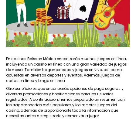
En casinos Betsson México encontrarás muchos juegos en línea,
incluyendo un casino en línea con una gran variedad de juegos
de mesa. También tragamonedas y juegos en vivo, así como
apuestas en diversos deportes y eventos. Además, juegos de
cartas en línea y bingo en línea.
Otro beneficio es que encontrarás opciones de pago seguras y
diversas promociones y bonificaciones para los usuarios
registrados. A continuación, hemos preparado un resumen con
las tragamonedas más populares y los mejores juegos del
casino, además de proporcionarte toda la información que
necesitas antes de registrarte y comenzar a jugar.