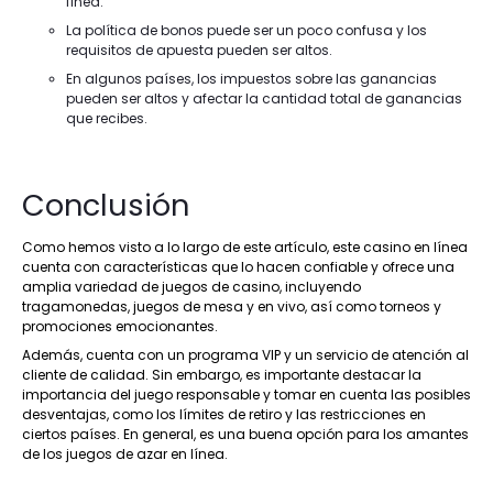
línea.
La política de bonos puede ser un poco confusa y los
requisitos de apuesta pueden ser altos.
En algunos países, los impuestos sobre las ganancias
pueden ser altos y afectar la cantidad total de ganancias
que recibes.
Conclusión
Como hemos visto a lo largo de este artículo, este casino en línea
cuenta con características que lo hacen confiable y ofrece una
amplia variedad de juegos de casino, incluyendo
tragamonedas, juegos de mesa y en vivo, así como torneos y
promociones emocionantes.
Además, cuenta con un programa VIP y un servicio de atención al
cliente de calidad. Sin embargo, es importante destacar la
importancia del juego responsable y tomar en cuenta las posibles
desventajas, como los límites de retiro y las restricciones en
ciertos países. En general, es una buena opción para los amantes
de los juegos de azar en línea.