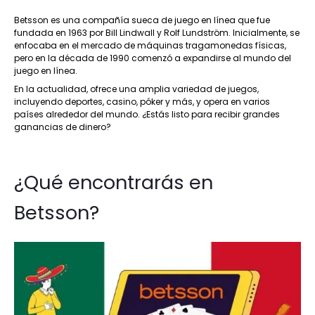
Betsson es una compañía sueca de juego en línea que fue
fundada en 1963 por Bill Lindwall y Rolf Lundström. Inicialmente, se
enfocaba en el mercado de máquinas tragamonedas físicas,
pero en la década de 1990 comenzó a expandirse al mundo del
juego en línea.
En la actualidad, ofrece una amplia variedad de juegos,
incluyendo deportes, casino, póker y más, y opera en varios
países alrededor del mundo. ¿Estás listo para recibir grandes
ganancias de dinero?
¿Qué encontrarás en
Betsson?