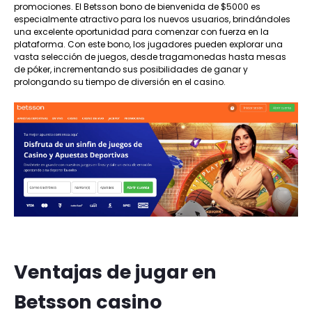
promociones. El Betsson bono de bienvenida de $5000 es
especialmente atractivo para los nuevos usuarios, brindándoles
una excelente oportunidad para comenzar con fuerza en la
plataforma. Con este bono, los jugadores pueden explorar una
vasta selección de juegos, desde tragamonedas hasta mesas
de póker, incrementando sus posibilidades de ganar y
prolongando su tiempo de diversión en el casino.
Ventajas de jugar en
Betsson casino