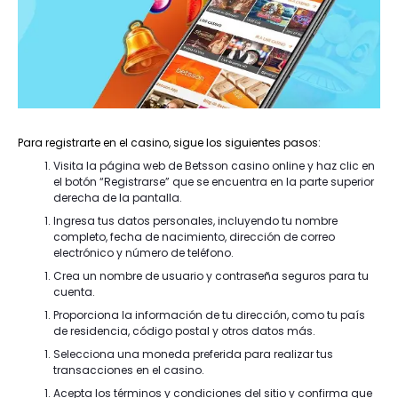
Para registrarte en el casino, sigue los siguientes pasos:
Visita la página web de Betsson casino online y haz clic en
el botón “Registrarse” que se encuentra en la parte superior
derecha de la pantalla.
Ingresa tus datos personales, incluyendo tu nombre
completo, fecha de nacimiento, dirección de correo
electrónico y número de teléfono.
Crea un nombre de usuario y contraseña seguros para tu
cuenta.
Proporciona la información de tu dirección, como tu país
de residencia, código postal y otros datos más.
Selecciona una moneda preferida para realizar tus
transacciones en el casino.
Acepta los términos y condiciones del sitio y confirma que