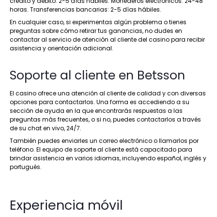
crédito y débito: 2-5 días hábiles. Monederos electrónicos: 24-48
horas. Transferencias bancarias: 2-5 días hábiles.
En cualquier caso, si experimentas algún problema o tienes
preguntas sobre cómo retirar tus ganancias, no dudes en
contactar al servicio de atención al cliente del casino para recibir
asistencia y orientación adicional.
Soporte al cliente en Betsson
El casino ofrece una atención al cliente de calidad y con diversas
opciones para contactarlos. Una forma es accediendo a su
sección de ayuda en la que encontrarás respuestas a las
preguntas más frecuentes, o si no, puedes contactarlos a través
de su chat en vivo, 24/7.
También puedes enviarles un correo electrónico o llamarlos por
teléfono. El equipo de soporte al cliente está capacitado para
brindar asistencia en varios idiomas, incluyendo español, inglés y
portugués.
Experiencia móvil