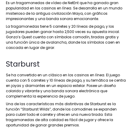
Es un tragamonedas de vídeo de NetEnt que ha ganado gran
popularidad en los casinos en línea. Se desarrolla en un mundo
misterioso de la antigua civilización Maya, con gráficos
impresionantes y una banda sonora emocionante.
La tragamonedas tiene 5 carretes y 20 líneas de pago, y los
jugadores pueden ganar hasta 2,500 veces su apuesta inicial.
Gonzo’s Quest cuenta con símbolos comodín, tiradas gratis y
una función única de avalancha, donde los símbolos caen en
cascada en lugar de girar.
Starburst
Se ha convertido en un clásico en los casinos en línea. El juego
cuenta con 5 carretes y 10 líneas de pago, y su temática se centra
en joyas y diamantes en un espacio estelar. Posee un diseño
colorido y vibrante y una banda sonora electrónica que
complementa la experiencia de juego.
Una de las características más distintivas de Starburst es la
función “Starburst Wilds”, donde los comodines se expanden
para cubrir todo el carrete y ofrecen una nueva tirada. Esta
tragamonedas de alta calidad es fácil de jugar y ofrece la
oportunidad de ganar grandes premios.