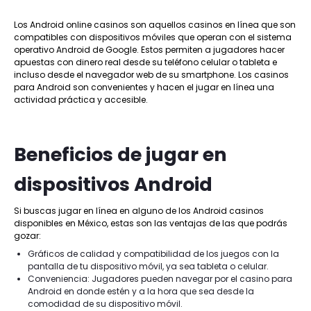
Los Android online casinos son aquellos casinos en línea que son
compatibles con dispositivos móviles que operan con el sistema
operativo Android de Google. Estos permiten a jugadores hacer
apuestas con dinero real desde su teléfono celular o tableta e
incluso desde el navegador web de su smartphone. Los casinos
para Android son convenientes y hacen el jugar en línea una
actividad práctica y accesible.
Beneficios de jugar en
dispositivos Android
Si buscas jugar en línea en alguno de los Android casinos
disponibles en México, estas son las ventajas de las que podrás
gozar:
Gráficos de calidad y compatibilidad de los juegos con la
pantalla de tu dispositivo móvil, ya sea tableta o celular.
Conveniencia: Jugadores pueden navegar por el casino para
Android en donde estén y a la hora que sea desde la
comodidad de su dispositivo móvil.