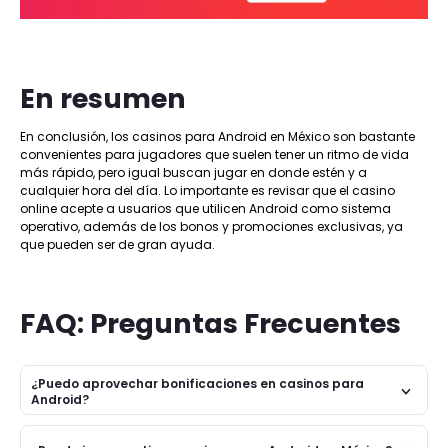
En resumen
En conclusión, los casinos para Android en México son bastante
convenientes para jugadores que suelen tener un ritmo de vida
más rápido, pero igual buscan jugar en donde estén y a
cualquier hora del día. Lo importante es revisar que el casino
online acepte a usuarios que utilicen Android como sistema
operativo, además de los bonos y promociones exclusivas, ya
que pueden ser de gran ayuda.
FAQ: Preguntas Frecuentes
¿Puedo aprovechar bonificaciones en casinos para
Android?
Sí, por supuesto. Jugadores mexicanos pueden