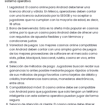
sistema operativo.
Legalidad
: El casino online para Android debe tener una
licencia oficial y válida. En México, operadores deben contar
con una licencia autorizada por la SEGOB y no aceptar a
jugadores que no cumplan con la mayoría de edad, es decir,
18 años.
Bono de bienvenida
: Esta es la oferta más popular en casinos
online, por lo que un casino para Android debe de ofrecer uno
con requisitos de apuesta flexibles y con términos y
condiciones justos.
Variedad de juegos
: Los mejores casinos online compatibles
con Android deben contar con una amplia gama de juegos
de los mejores proveedores de software en el mercado como
slots, póker, blackjack, baccarat, ruleta, casino en vivo, entre
otros.
Selección de métodos de pago
: Jugadores buscan recibir sus
ganancias lo antes posible mediante pagos rápidos a través
de sus métodos de pago favoritos como tarjetas de débito y
crédito, transferencias bancarias, monederos electrónicos,
entre otros.
Compatibilidad móvil
: El casino online debe ser compatible
con Android para que jugadores que solo tengan un teléfono
inteligente con este sistema operativo puedan jugar de forma
segura.
Servicio de atención al cliente
: El casino online debe ofrecer