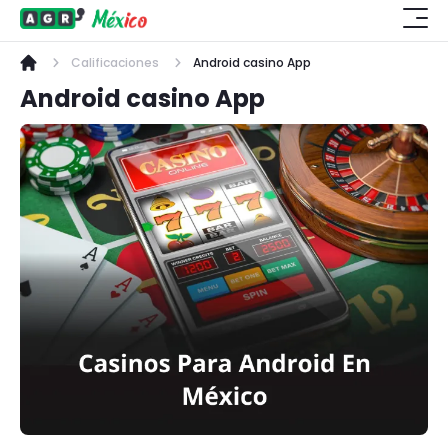
Calificaciones
Android casino App
Android casino App