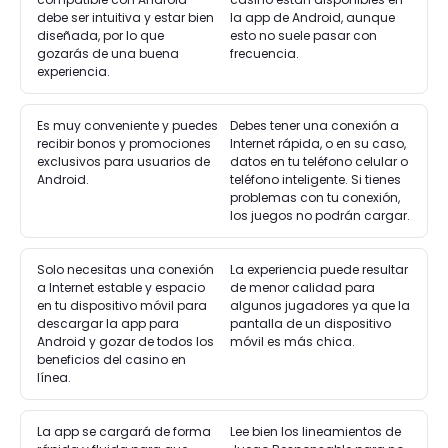
debe ser intuitiva y estar bien
la app de Android, aunque
diseñada, por lo que
esto no suele pasar con
gozarás de una buena
frecuencia.
experiencia.
Es muy conveniente y puedes
Debes tener una conexión a
recibir bonos y promociones
Internet rápida, o en su caso,
exclusivos para usuarios de
datos en tu teléfono celular o
Android.
teléfono inteligente. Si tienes
problemas con tu conexión,
los juegos no podrán cargar.
Solo necesitas una conexión
La experiencia puede resultar
a Internet estable y espacio
de menor calidad para
en tu dispositivo móvil para
algunos jugadores ya que la
descargar la app para
pantalla de un dispositivo
Android y gozar de todos los
móvil es más chica.
beneficios del casino en
línea.
La app se cargará de forma
Lee bien los lineamientos de