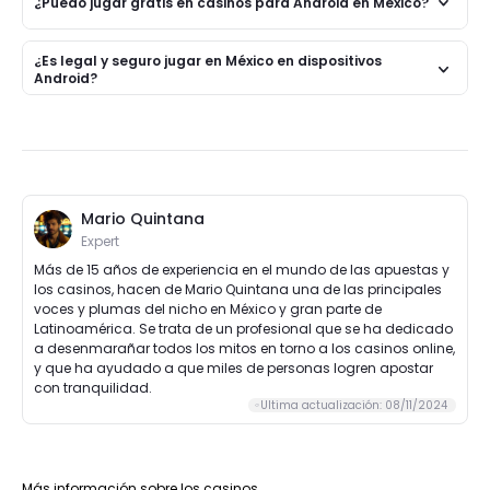
¿Puedo jugar gratis en casinos para Android en México?
reclamar un bono o promoción en su dispositivo
Android. Los pasos son los mismos que en una versión
Sí, por supuesto. En la app de casino para Android
de escritorio, sin embargo, es mucho más
¿Es legal y seguro jugar en México en dispositivos
puedes elegir el modo demo de un juego de casino y
Android?
conveniente ya que lo pueden hacer en donde sea.
jugar sin tener que invertir dinero real.
Sí, por supuesto. Mientras el casino en línea tenga una
licencia de la SEGOB oficial y válida, jugadores pueden
jugar en casinos para Android.
Mario Quintana
Expert
Más de 15 años de experiencia en el mundo de las apuestas y
los casinos, hacen de Mario Quintana una de las principales
voces y plumas del nicho en México y gran parte de
Latinoamérica. Se trata de un profesional que se ha dedicado
a desenmarañar todos los mitos en torno a los casinos online,
y que ha ayudado a que miles de personas logren apostar
con tranquilidad.
Ultima actualización: 08/11/2024
Más información sobre los casinos