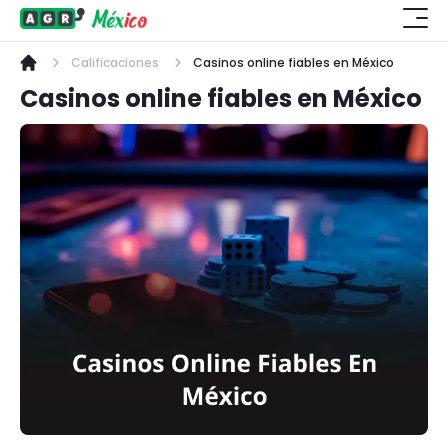
Calificaciones
Casinos online fiables en México
Casinos online fiables en México