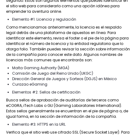
segundo. Estos son algunos elementos que puedes identificar en
el sitio web para considerarlo como una opción idónea para
emprender la aventura online.
Elemento #1. Licencia y regulación
Como mencionamos anteriormente, la licencia es el respaldo
legal detrás de una plataforma de apuestas en línea. Para
identificar este elemento, revisa el footer o el pie de la página para
identificar el número de licencia y la entidad regulatoria que lo
otorga folio. También puedes revisar la sección sobre información
de la compañía para conocer este dato. Algunos nombres de
licencias más comunes que encontrarás son:
Malta Gaming Authority (MGA)
Comisión de Juego del Reino Unido (UKGC)
Dirección General de Juegos y Sorteos (DGJS) en México
Curazao eGaming
Elementos #2. Sellos de certificación
Busca sellos de aprobación de auditorías de terceros como
eCOGRA, iTech Labs o GLI (Gaming Laboratories International).
Estos sellos generalmente se encuentran en el pie de página o, de
igual forma, en la sección de información de la compañía.
Elemento #3. HTTPS en la URL
Verifica que el sitio web use cifrado SSL (Secure Socket Layer). Para