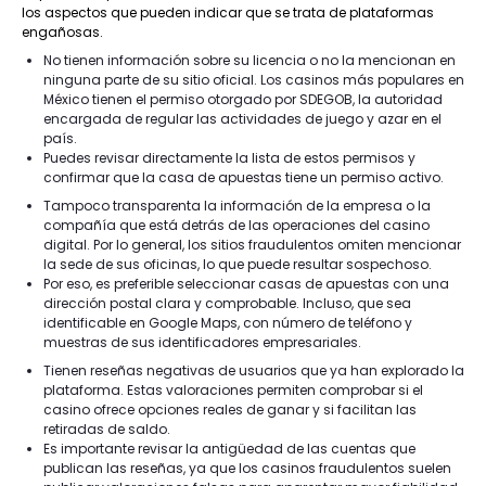
los aspectos que pueden indicar que se trata de plataformas
engañosas.
No tienen información sobre su licencia o no la mencionan en
ninguna parte de su sitio oficial. Los casinos más populares en
México tienen el permiso otorgado por SDEGOB, la autoridad
encargada de regular las actividades de juego y azar en el
país.
Puedes revisar directamente la lista de estos permisos y
confirmar que la casa de apuestas tiene un permiso activo.
Tampoco transparenta la información de la empresa o la
compañía que está detrás de las operaciones del casino
digital. Por lo general, los sitios fraudulentos omiten mencionar
la sede de sus oficinas, lo que puede resultar sospechoso.
Por eso, es preferible seleccionar casas de apuestas con una
dirección postal clara y comprobable. Incluso, que sea
identificable en Google Maps, con número de teléfono y
muestras de sus identificadores empresariales.
Tienen reseñas negativas de usuarios que ya han explorado la
plataforma. Estas valoraciones permiten comprobar si el
casino ofrece opciones reales de ganar y si facilitan las
retiradas de saldo.
Es importante revisar la antigüedad de las cuentas que
publican las reseñas, ya que los casinos fraudulentos suelen