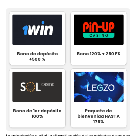
Bono de depósito
Bono 120% + 250 FS
+500 %
Bono de 1er depósito
Paquete de
100%
bienvenida HASTA
175%
La adaptación digital, la diversificación de los métodos de pagos