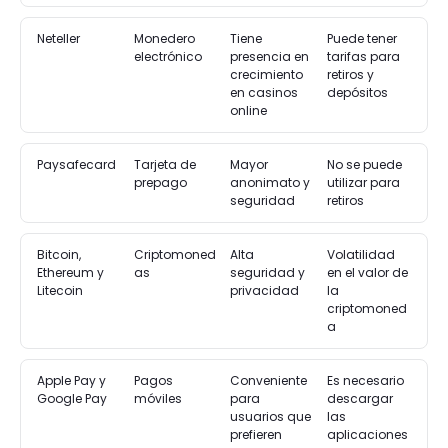
Neteller
Monedero
Tiene
Puede tener
electrónico
presencia en
tarifas para
crecimiento
retiros y
en casinos
depósitos
online
Paysafecard
Tarjeta de
Mayor
No se puede
prepago
anonimato y
utilizar para
seguridad
retiros
Bitcoin,
Criptomoned
Alta
Volatilidad
Ethereum y
as
seguridad y
en el valor de
Litecoin
privacidad
la
criptomoned
a
Apple Pay y
Pagos
Conveniente
Es necesario
Google Pay
móviles
para
descargar
usuarios que
las
prefieren
aplicaciones