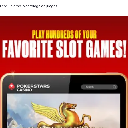
 con un amplio catálogo de juegos