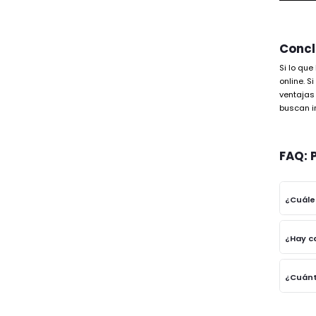
Concl
Si lo que
online. S
ventajas
buscan i
FAQ: 
¿Cuále
Los sigu
¿Hay c
JackP
Poker
Coder
¡Sí! Los
¿Cuánt
Depende 
ciertos 