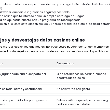
ino debe contar con los permisos de Ley que otorga la Secretaría de Gobernac
).
tal web al que vas a ingresar es seguro y confiable.
ino online que te interesa tiene un amplio catálogo de juegos.
a de apuestas cuenta con un programa de recompensas.
nción al cliente está disponible las 24 horas del día, los siete días de la sema
jas y desventajas de los casinos online
es maravilloso en los casinos online, pues estos pueden contar con elementos
erjudicarte. Aquí los pros y contras de los casinos en Veracruz disponibles en 
jas
Desventajas
 jugar desde cualquier parte del
Si no estableces un horario, puedes
o
desarrollar adicción
go es más íntimo y confidencial
No convivirás con gente
 más oportunidades para generar
Debes verificar que el portal sea segur
real
podrías caer en estafas