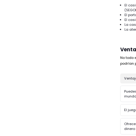
El cas
(SEGOB
El por
El cas
La cas
La ate
Venta
No todo 
podrían p
Venta
Puedes
mund
El jue
Ofrece
dinero 