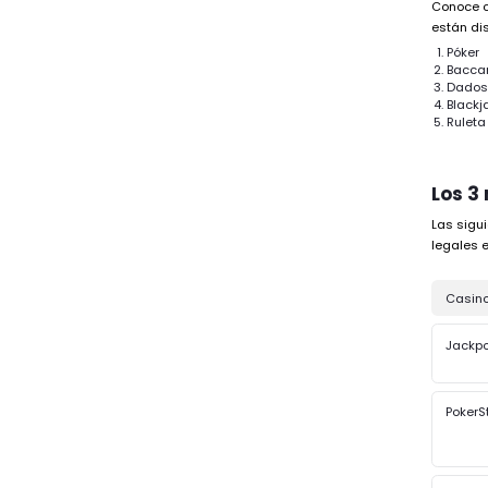
Conoce c
están dis
Póker
Bacca
Dados
Blackj
Ruleta
Los 3
Las sigu
legales e
Casin
Jackpo
PokerS