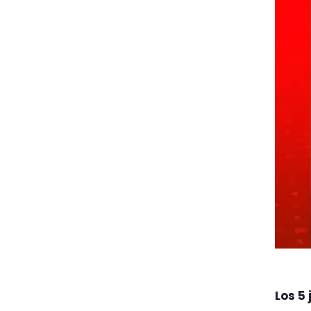
Los 5