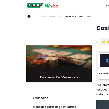
Ca
Calificaciones
Casinos en Veracruz
Casi
5
Bono de
¿Te inter
respuesta
toda la 
Content
Consejos para elegir un casino