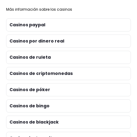
Más información sobre los casinos
Casinos paypal
Casinos por dinero real
Casinos de ruleta
Casinos de criptomonedas
Casinos de póker
Casinos de bingo
Casinos de blackjack