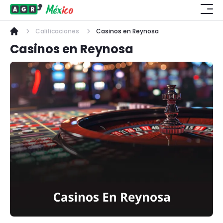
Calificaciones
Casinos en Reynosa
Casinos en Reynosa