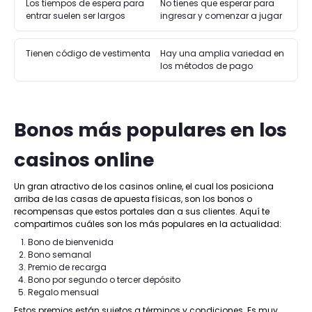
Los tiempos de espera para
No tienes que esperar para
entrar suelen ser largos
ingresar y comenzar a jugar
Tienen código de vestimenta
Hay una amplia variedad en
los métodos de pago
Bonos más populares en los
casinos online
Un gran atractivo de los casinos online, el cual los posiciona
arriba de las casas de apuesta físicas, son los bonos o
recompensas que estos portales dan a sus clientes. Aquí te
compartimos cuáles son los más populares en la actualidad:
Bono de bienvenida
Bono semanal
Premio de recarga
Bono por segundo o tercer depósito
Regalo mensual
Estos premios están sujetos a términos y condiciones. Es muy