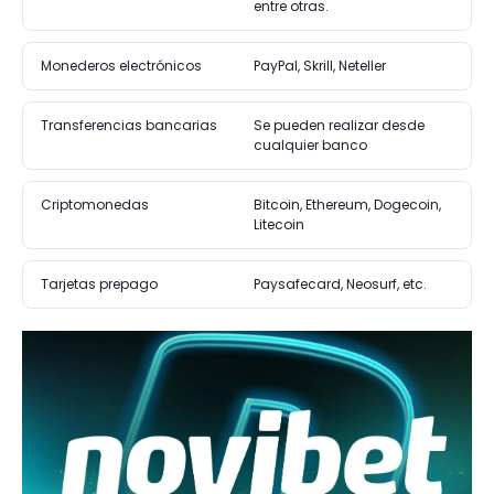
entre otras.
Monederos electrónicos
PayPal, Skrill, Neteller
Transferencias bancarias
Se pueden realizar desde
cualquier banco
Criptomonedas
Bitcoin, Ethereum, Dogecoin,
Litecoin
Tarjetas prepago
Paysafecard, Neosurf, etc.