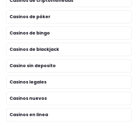
Casinos de criptomonedas
Casinos de póker
Casinos de bingo
Casinos de blackjack
Casino sin deposito
Casinos legales
Casinos nuevos
Casinos en linea