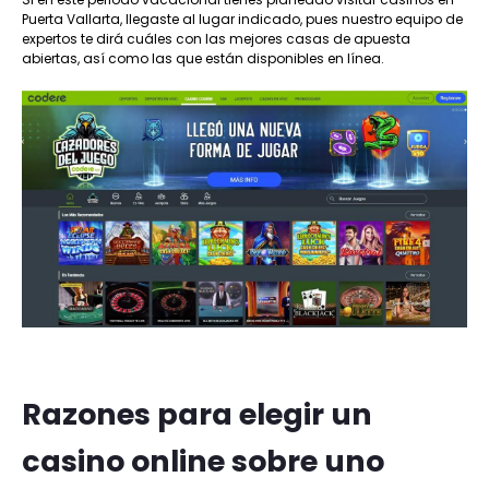
Puerta Vallarta, llegaste al lugar indicado, pues nuestro equipo de
expertos te dirá cuáles con las mejores casas de apuesta
abiertas, así como las que están disponibles en línea.
Razones para elegir un
casino online sobre uno