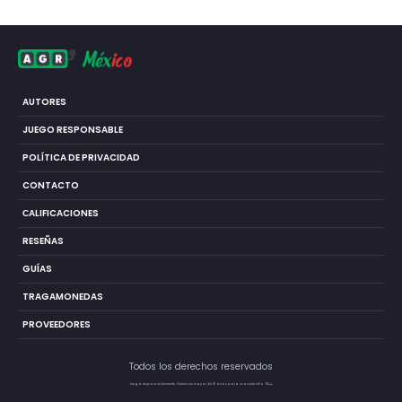
AUTORES
JUEGO RESPONSABLE
POLÍTICA DE PRIVACIDAD
CONTACTO
СALIFICACIONES
RESEÑAS
GUÍAS
TRAGAMONEDAS
PROVEEDORES
Todos los derechos reservados
Juega responsablemente. Debes ser mayor de 18 años para usar este sitio. 18+