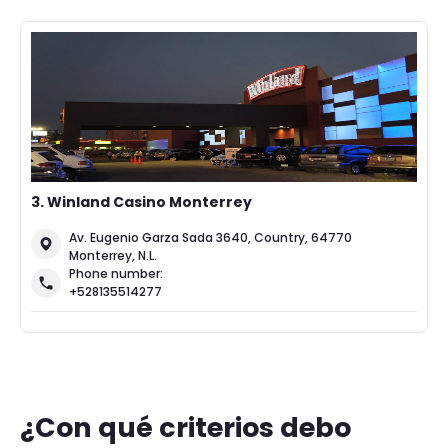
3. Winland Casino Monterrey
Av. Eugenio Garza Sada 3640, Country, 64770
Monterrey, N.L.
Phone number:
+528135514277
¿Con qué criterios debo