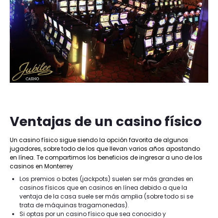
Ventajas de un casino físico
Un casino físico sigue siendo la opción favorita de algunos
jugadores, sobre todo de los que llevan varios años apostando
en línea. Te compartimos los beneficios de ingresar a uno de los
casinos en Monterrey
Los premios o botes (jackpots) suelen ser más grandes en
casinos físicos que en casinos en línea debido a que la
ventaja de la casa suele ser más amplia (sobre todo si se
trata de máquinas tragamonedas).
Si optas por un casino físico que sea conocido y