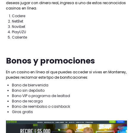
deseas jugar con dinero real, ingresa a uno de estos reconocidos
casinos en línea.
Codere
NetBet
Novibet
PlayUZU
Caliente
Bonos y promociones
En un casino en línea al que puedes acceder si vives en Monterrey,
puedes reclamar este tipo de bonificaciones:
Bono de bienvenida
Bono sin depósito
Bono VIP o programa de lealtad
Bono de recarga
Bono de reembolso o cashback
Giros gratis