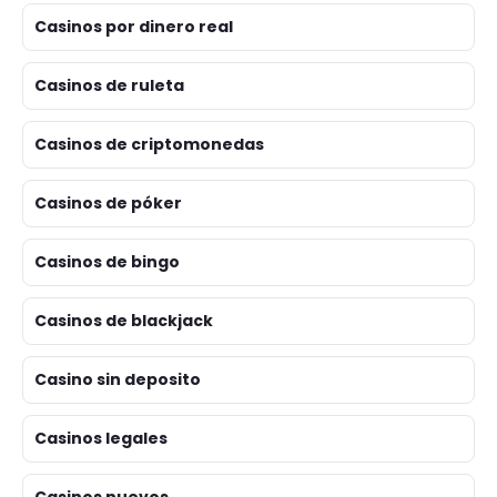
Casinos por dinero real
Casinos de ruleta
Casinos de criptomonedas
Casinos de póker
Casinos de bingo
Casinos de blackjack
Casino sin deposito
Casinos legales
Casinos nuevos