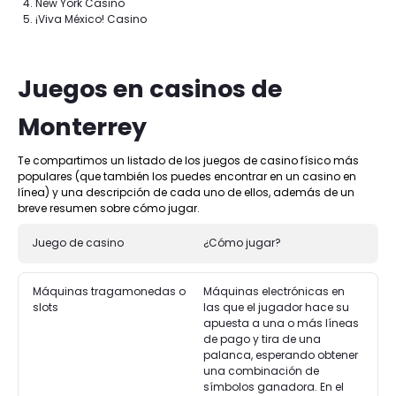
New York Casino
¡Viva México! Casino
Juegos en casinos de
Monterrey
Te compartimos un listado de los juegos de casino físico más
populares (que también los puedes encontrar en un casino en
línea) y una descripción de cada uno de ellos, además de un
breve resumen sobre cómo jugar.
Juego de casino
¿Cómo jugar?
Máquinas tragamonedas o
Máquinas electrónicas en
slots
las que el jugador hace su
apuesta a una o más líneas
de pago y tira de una
palanca, esperando obtener
una combinación de
símbolos ganadora. En el