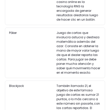
casino online es la
tecnología RNG la
encargada de generar
resultados aleatorios luego
de hacer clic en un botón.
Póker
Juego de cartas que
involucra astucia y destreza
matemática además del
azar. Consiste en obtener la
mano de mayor valor luego
de que el dealer reparta las
cartas. Para jugar se debe
poner mucha atención y
saber qué movimiento hacer
en el momento exacto.
Blackjack
También llamado 21, el
objetivo de este famoso
juego de cartas es sumar 21
puntos, o lo más cercano a
este número sin pasarte, con
las cartas repartidas. El