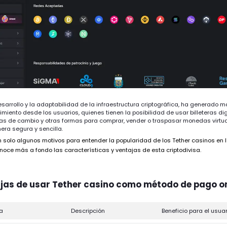
esarrollo y la adaptabilidad de la infraestructura criptográfica, ha generado m
miento desde los usuarios, quienes tienen la posibilidad de usar billeteras dig
s de cambio y otras formas para comprar, vender o traspasar monedas virtua
ra segura y sencilla.
 solo algunos motivos para entender la popularidad de los Tether casinos en l
oce más a fondo las características y ventajas de esta criptodivisa.
jas de usar Tether casino como método de pago on
a
Descripción
Beneficio para el usuar