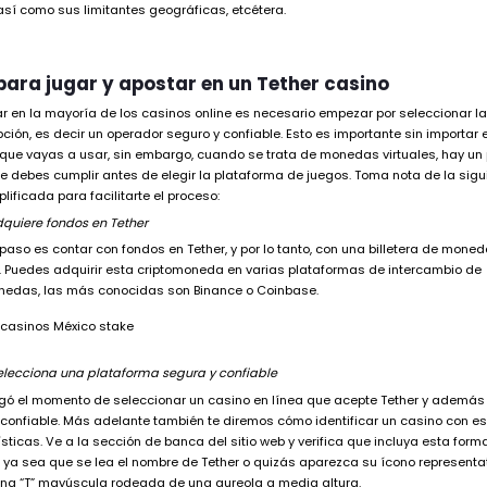
sí como sus limitantes geográficas, etcétera.
para jugar y apostar en un Tether casino
r en la mayoría de los casinos online es necesario empezar por seleccionar la
ción, es decir un operador seguro y confiable. Esto es importante sin importar
que vayas a usar, sin embargo, cuando se trata de monedas virtuales, hay un
e debes cumplir antes de elegir la plataforma de juegos. Toma nota de la sigu
lificada para facilitarte el proceso:
dquiere fondos en Tether
 paso es contar con fondos en Tether, y por lo tanto, con una billetera de mone
s. Puedes adquirir esta criptomoneda en varias plataformas de intercambio de
nedas, las más conocidas son Binance o Coinbase.
Selecciona una plataforma segura y confiable
egó el momento de seleccionar un casino en línea que acepte Tether y además
 confiable. Más adelante también te diremos cómo identificar un casino con e
sticas. Ve a la sección de banca del sitio web y verifica que incluya esta form
 ya sea que se lea el nombre de Tether o quizás aparezca su ícono representati
una “T” mayúscula rodeada de una aureola a media altura.