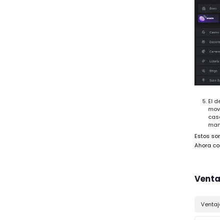
El d
movi
casa
mane
Estos son
Ahora con
Venta
Ventaj