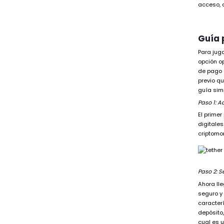
acceso, a
Guía 
Para juga
opción op
de pago 
previo qu
guía simp
Paso 1: A
El primer
digitale
criptomo
Paso 2: 
Ahora ll
seguro y
caracterí
depósito,
cual es 