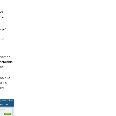
es
io.
caja”
que
vertido
gamonedas
tes
aso que
s. En
e y