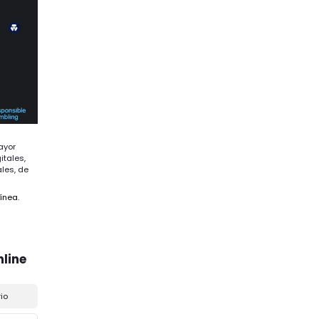
ayor
itales,
les, de
ínea.
line
io