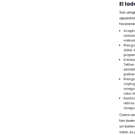
El la
Son ampl
apuestas
favorece
Acepta
realid
métod
Riesgo
dólar 
propen
Entida
Tether
estabi
prefie
Riesgo
cripto
asegur
robo d
Restri
retiros
asegur
Como ves
tan buena
un balanc
valor, su