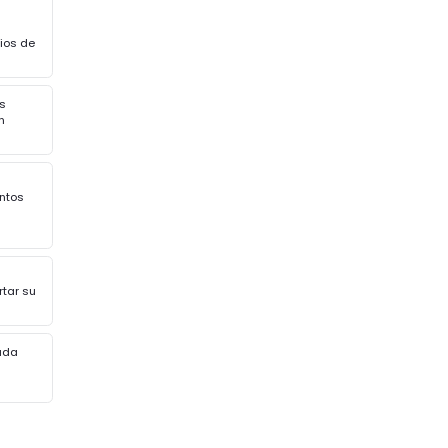
ios de
s
n
ntos
l
rtar su
ada