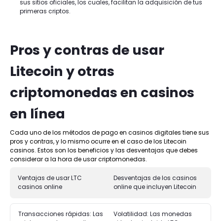
sus sitios oficiales, los cuales, facilitan la adquisición de tus
primeras criptos.
Pros y contras de usar
Litecoin y otras
criptomonedas en casinos
en línea
Cada uno de los métodos de pago en casinos digitales tiene sus
pros y contras, y lo mismo ocurre en el caso de los Litecoin
casinos. Estos son los beneficios y las desventajas que debes
considerar a la hora de usar criptomonedas.
Ventajas de usar LTC
Desventajas de los casinos
casinos online
online que incluyen Litecoin
Transacciones rápidas: Las
Volatilidad: Las monedas