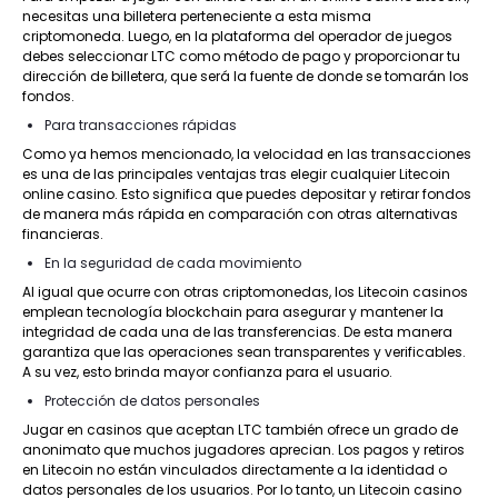
necesitas una billetera perteneciente a esta misma
criptomoneda. Luego, en la plataforma del operador de juegos
debes seleccionar LTC como método de pago y proporcionar tu
dirección de billetera, que será la fuente de donde se tomarán los
fondos.
Para transacciones rápidas
Como ya hemos mencionado, la velocidad en las transacciones
es una de las principales ventajas tras elegir cualquier Litecoin
online casino. Esto significa que puedes depositar y retirar fondos
de manera más rápida en comparación con otras alternativas
financieras.
En la seguridad de cada movimiento
Al igual que ocurre con otras criptomonedas, los Litecoin casinos
emplean tecnología blockchain para asegurar y mantener la
integridad de cada una de las transferencias. De esta manera
garantiza que las operaciones sean transparentes y verificables.
A su vez, esto brinda mayor confianza para el usuario.
Protección de datos personales
Jugar en casinos que aceptan LTC también ofrece un grado de
anonimato que muchos jugadores aprecian. Los pagos y retiros
en Litecoin no están vinculados directamente a la identidad o
datos personales de los usuarios. Por lo tanto, un Litecoin casino