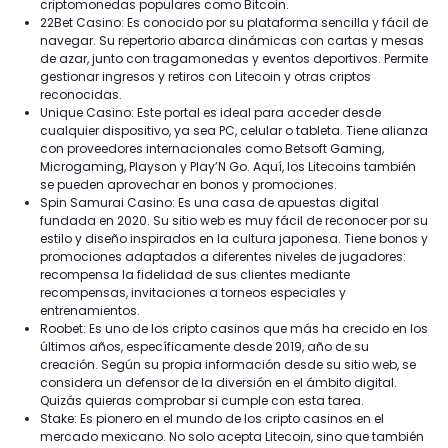
criptomonedas populares como Bitcoin.
22Bet Casino: Es conocido por su plataforma sencilla y fácil de
navegar. Su repertorio abarca dinámicas con cartas y mesas
de azar, junto con tragamonedas y eventos deportivos. Permite
gestionar ingresos y retiros con Litecoin y otras criptos
reconocidas.
Unique Casino: Este portal es ideal para acceder desde
cualquier dispositivo, ya sea PC, celular o tableta. Tiene alianza
con proveedores internacionales como Betsoft Gaming,
Microgaming, Playson y Play’N Go. Aquí, los Litecoins también
se pueden aprovechar en bonos y promociones.
Spin Samurai Casino: Es una casa de apuestas digital
fundada en 2020. Su sitio web es muy fácil de reconocer por su
estilo y diseño inspirados en la cultura japonesa. Tiene bonos y
promociones adaptados a diferentes niveles de jugadores:
recompensa la fidelidad de sus clientes mediante
recompensas, invitaciones a torneos especiales y
entrenamientos.
Roobet: Es uno de los cripto casinos que más ha crecido en los
últimos años, específicamente desde 2019, año de su
creación. Según su propia información desde su sitio web, se
considera un defensor de la diversión en el ámbito digital.
Quizás quieras comprobar si cumple con esta tarea.
Stake: Es pionero en el mundo de los cripto casinos en el
mercado mexicano. No solo acepta Litecoin, sino que también