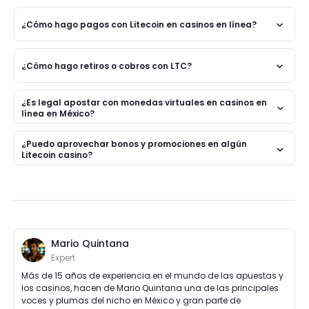
Actualmente existe una gran variedad de criptos
¿Cómo hago pagos con Litecoin en casinos en línea?
disponibles en casas de apuestas digitales. Entre las
monedas más populares están: Litecoin (LTC), Bitcoin
El proceso de depósitos con criptomonedas es muy
(BTC), Ethereum (ETH), Binance Coin (BNB), Cardano
¿Cómo hago retiros o cobros con LTC?
sencillo. Primero ve a la banca o al cajero del casino;
ADA, XRP o Ripple XRP.
luego selecciona LTC como método de pago e indica
Ve a la banca o al cajero del operador, elige LTC como
la cantidad que vas a depositar. Tendrás que colocar
¿Es legal apostar con monedas virtuales en casinos en
método de cobro y la cantidad a retirar. Indica la
línea en México?
la dirección de tu billetera de criptos para enviar los
dirección de cartera de Litecoin donde se van a
fondos. Finalmente haz una confirmación de la
Sí. Sobre todo si la legalidad y seguridad de las
depositar los fondos. Así, recibirás el dinero en criptos
transacción financiera.
¿Puedo aprovechar bonos y promociones en algún
apuestas en el casino de tu elección están
Litecoin casino?
en tu billetera cifrada.
respaldadas por la Dirección General de Juegos y
Sí, puedes aprovechar bonos y promociones en
Sorteos, por diversas licencias, certificaciones y otros
casinos que aceptan LTC como vía de pago. Además,
mecanismos de confianza.
algunos operadores tienen ofertas y bonificaciones
especiales para clientes que usan criptos en sus
depósitos.
Mario Quintana
Expert
Más de 15 años de experiencia en el mundo de las apuestas y
los casinos, hacen de Mario Quintana una de las principales
voces y plumas del nicho en México y gran parte de