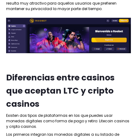
resulta muy atractivo para aquellos usuarios que prefieren
mantener su privacidad la mayor parte del tiempo.
Diferencias entre casinos
que aceptan LTC y cripto
casinos
Existen dos tipos de plataformas en las que puedes usar
monedas digitales como forma de pago y retiro: Litecoin casinos
y cripto casinos.
Los primeros integran las monedas digitales a su listado de