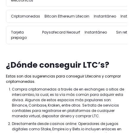
electrónicos
Criptomonedas
Bitcoin Ethereum Litecoin
Instantáneo
Insta
Tarjeta
Paysafecard Neosurf
Instantáneo
Sin retiro
prepago
¿Dónde conseguir LTC’s?
Estas son dos sugerencias para conseguir Litecoins y comprar
criptomonedas.
Compra criptomonedas a través de en exchanges o sitios de
intercambio, la cual, es la vía más común para adquirir esta
divisa. Algunos de estos espacios más populares son:
Binance, Coinbase, Kraken, entre otros. Se trata de servicios
confiables para registrarse en plataformas de cualquier
moneda virtual, depositar dinero y comprar LTC.
Directamente desde casinos online: Operadores de juegos
digitales como Stake, Empire.io y Bets.io incluyen enlaces en