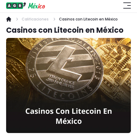
Calificaciones
Casinos con Litecoin en México
Casinos con Litecoin en México