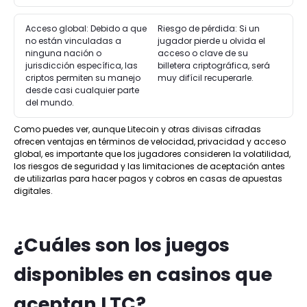
Acceso global: Debido a que
Riesgo de pérdida: Si un
no están vinculadas a
jugador pierde u olvida el
ninguna nación o
acceso o clave de su
jurisdicción específica, las
billetera criptográfica, será
criptos permiten su manejo
muy difícil recuperarle.
desde casi cualquier parte
del mundo.
Como puedes ver, aunque Litecoin y otras divisas cifradas
ofrecen ventajas en términos de velocidad, privacidad y acceso
global, es importante que los jugadores consideren la volatilidad,
los riesgos de seguridad y las limitaciones de aceptación antes
de utilizarlas para hacer pagos y cobros en casas de apuestas
digitales.
¿Cuáles son los juegos
disponibles en casinos que
aceptan LTC?