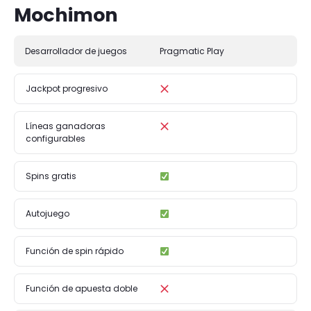
Mochimon
Desarrollador de juegos
Pragmatic Play
Jackpot progresivo
Líneas ganadoras
configurables
Spins gratis
Autojuego
Función de spin rápido
Función de apuesta doble