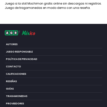
Juega a la slot Mochimon gratis online sin descargas ni registros.
Juego de tragamonedas en modo demo con una reseña.
AUTORES
JUEGO RESPONSABLE
POLÍTICA DE PRIVACIDAD
CONTACTO
СALIFICACIONES
RESEÑAS
GUÍAS
TRAGAMONEDAS
PROVEEDORES