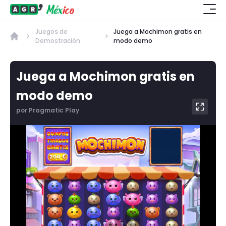
Juegos de
Juega a Mochimon gratis en
Demostración
modo demo
Juega a Mochimon gratis en
modo demo
por Pragmatic Play