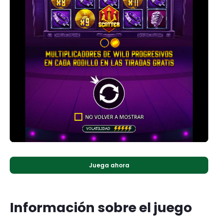
Juega ahora
Información sobre el juego