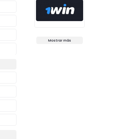
Mostrar más