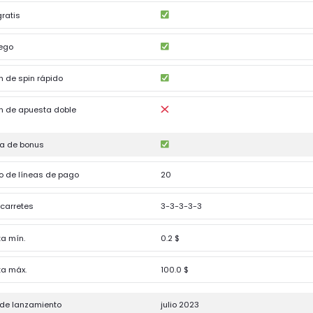
gratis
ego
n de spin rápido
n de apuesta doble
a de bonus
 de líneas de pago
20
 carretes
3-3-3-3-3
a mín.
0.2 $
a máx.
100.0 $
de lanzamiento
julio 2023