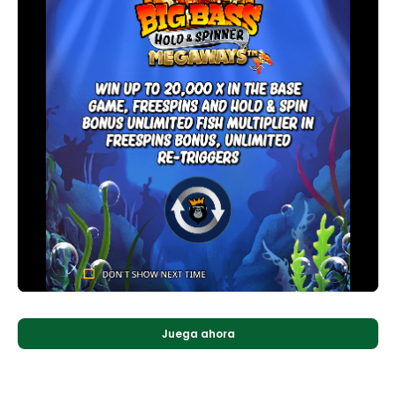
Juega ahora