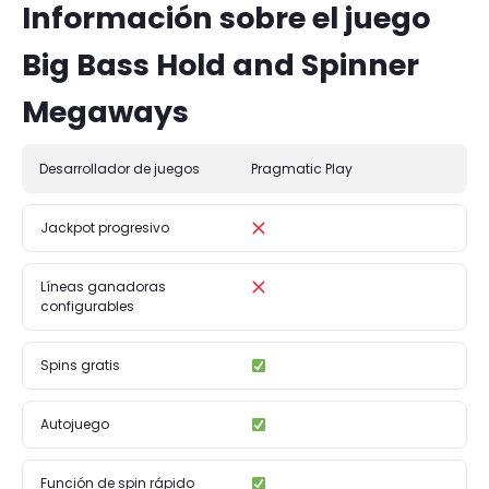
Información sobre el juego
Big Bass Hold and Spinner
Megaways
Desarrollador de juegos
Pragmatic Play
Jackpot progresivo
Líneas ganadoras
configurables
Spins gratis
Autojuego
Función de spin rápido