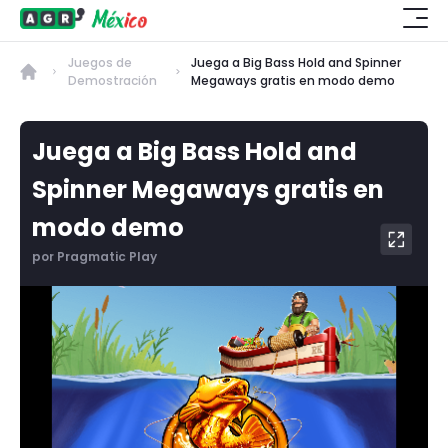
Juegos de
Juega a Big Bass Hold and Spinner
Demostración
Megaways gratis en modo demo
Juega a Big Bass Hold and
Spinner Megaways gratis en
modo demo
por Pragmatic Play